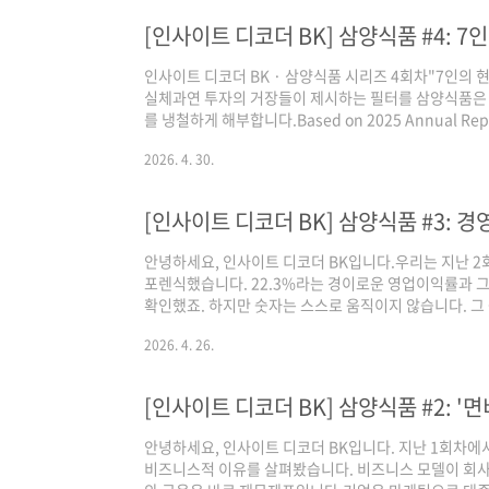
[인사이트 디코더 BK] 삼양식품 #4: 7
인사이트 디코더 BK · 삼양식품 시리즈 4회차"7인의 
실체과연 투자의 거장들이 제시하는 필터를 삼양식품은 통
를 냉철하게 해부합니다.Based on 2025 Annual Re
더 BK입니다.지금까지 우리는 삼양식품의 사업 모델과
2026. 4. 30.
개별 데이터를 나열하는 것만으로는 기업의 '투자 가치'
서는 다소 색다른 방식을 시도해 보겠습니다.만약 워런 
안녕하세요, 인사이트 디코더 BK입니다.우리는 지난 
포렌식했습니다. 22.3%라는 경이로운 영업이익률과 그
확인했죠. 하지만 숫자는 스스로 움직이지 않습니다. 그 
분'과 '전략적 결단'입니다.오늘 3회차에서는 사업보고
2026. 4. 26.
및 분석(MD&A)]을 샅샅이 뜯어보겠습니다. 경영진이 
에서, 우리는 삼양식품이 단순한 '불닭 회사'를 넘어 어
들이 스스로 인정하는 아킬레스건은 무엇인지 파헤쳐 보
딩: 경영진이 고백하는 숫자의 이면"화려한..
안녕하세요, 인사이트 디코더 BK입니다. 지난 1회차에
비즈니스적 이유를 살펴봤습니다. 비즈니스 모델이 회사