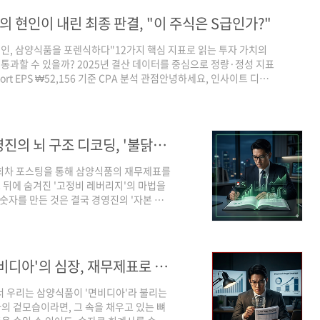
인의 현인이 내린 최종 판결, "이 주식은 S급인가?"
현인, 삼양식품을 포렌식하다"12가지 핵심 지표로 읽는 투자 가치의
과할 수 있을까? 2025년 결산 데이터를 중심으로 정량·정성 지표
port EPS ₩52,156 기준 CPA 분석 관점안녕하세요, 인사이트 디코
 재무제표, 그리고 경영진의 비전까지 차례로 살펴보았습니다. 하지만
라는 복잡한 질문에 온전히 답하기 어렵습니다. 그래서 이번 회차에
버핏·피터 린치·벤저민 그레이엄 같은..
[인사이트 디코더 BK] 삼양식품 #3: 경영진의 뇌 구조 디코딩, '불닭' 그 너머의 해자
2회차 포스팅을 통해 삼양식품의 재무제표를
 뒤에 숨겨진 '고정비 레버리지'의 마법을
숫자를 만든 것은 결국 경영진의 '자본 배
서의 꽃이라 불리는 [Ⅳ. 이사의 경영진단
법적 책임을 지고 작성한 이 텍스트들 사이
떤 거대한 그림을 그리고 있는지, 그리고 그
겠습니다."이사의 경영진단 및 분석 디코
[인사이트 디코더 BK] 삼양식품 #2: '면비디아'의 심장, 재무제표로 본 22% 마진의 실체
서 우리는 삼양식품이 '면비디아'라 불리는
의 겉모습이라면, 그 속을 채우고 있는 뼈