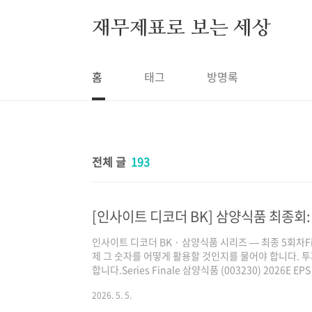
본문 바로가기
재무제표로 보는 세상
홈
태그
방명록
전체 글
193
[인사이트 디코더 BK] 삼양식품 최종회:
인사이트 디코더 BK · 삼양식품 시리즈 — 최종 5회차F
제 그 숫자를 어떻게 활용할 것인지를 물어야 합니다. 
합니다.Series Finale 삼양식품 (003230) 202
(1회차), 재무제표 심층 분석(2회차), 경영진의 자본 
2026. 5. 5.
(4회차)까지 — 총 4회에 걸쳐 삼양식품을 다양한 각
끝났다면, 우리는 무엇을 해야 하는가?"회계사가 재무제