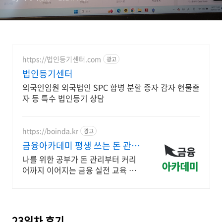
석 및 가치평가 강의 후기
https://법인등기센터.com
광고
법인등기센터
외국인임원 외국법인 SPC 합병 분할 증자 감자 현물출
자 등 특수 법인등기 상담
https://boinda.kr
광고
금융아카데미 평생 쓰는 돈 관리
습관
나를 위한 공부가 돈 관리부터 커리
어까지 이어지는 금융 실전 교육 돈
관리 습관부터 금융권 취업 준비까
지, 나에게 필요한 것만 골라 배우는
과정
23일차 후기