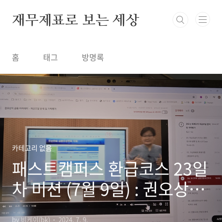
본문 바로가기
재무제표로 보는 세상
홈
태그
방명록
카테고리 없음
패스트캠퍼스 환급코스 23일
차 미션 (7월 9일) : 권오상의
금융 아카데미 - 자금조달 분
by 비케이(bk)
2024. 7. 9.